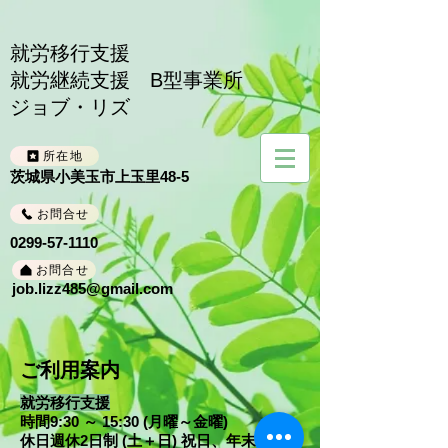
就労移行支援
就労継続支援 B型事業所
​ジョブ・リズ
所在地
茨城県小美玉市上玉里48-5
お問合せ
0299-57-1110
お問合せ
job.lizz485@gmail.com
ご利用案内
就労移行支援
時間9:30 ～ 15:30 (月曜～金曜)
休日週休2日制 (土＋日) 祝日、年末年始